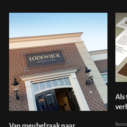
Als
ver
Van meubelzaak naar
Basiss