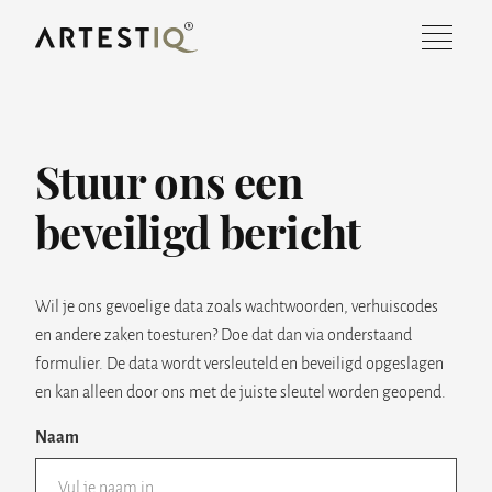
Stuur ons een
OVER ONS
beveiligd bericht
DIENSTEN
PROJECTEN
Wil je ons gevoelige data zoals wachtwoorden, verhuiscodes
en andere zaken toesturen? Doe dat dan via onderstaand
WERKEN BIJ
formulier. De data wordt versleuteld en beveiligd opgeslagen
en kan alleen door ons met de juiste sleutel worden geopend.
CONTACT
Naam