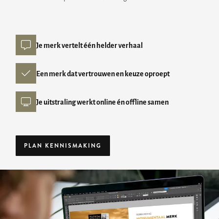
Je merk vertelt één helder verhaal
Een merk dat vertrouwen en keuze oproept
Je uitstraling werkt online én offline samen
PLAN KENNISMAKING