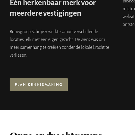
Eén herkenbaar merk voor
Basiss
miste 
meerdere vestigingen
websit
ontsto
Bouwgroep Schrijver werkte vanuit verschillende
locaties, elk met een eigen gezicht. De wens was om
meer samenhang te creëren zonder de lokale kracht te
verliezen.
PLAN KENNISMAKING