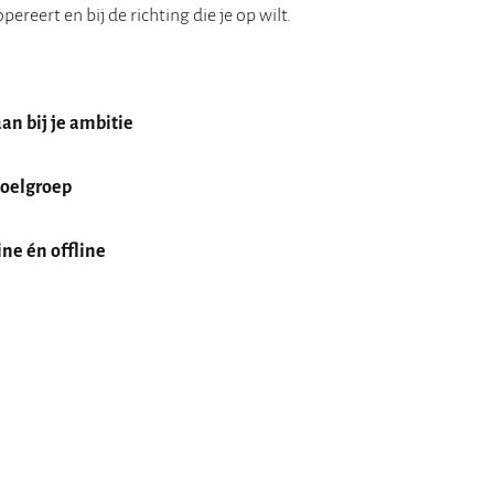
ereert en bij de richting die je op wilt.
aan bij je ambitie
 doelgroep
ine én offline