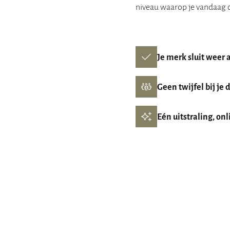
niveau waarop je vandaag op
Je merk sluit weer 
Geen twijfel bij je
Eén uitstraling, onl