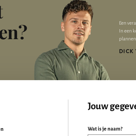
t
oen?
Een vera
In een k
plannen 
DICK
Jouw gegeve
Wat is je naam?
en