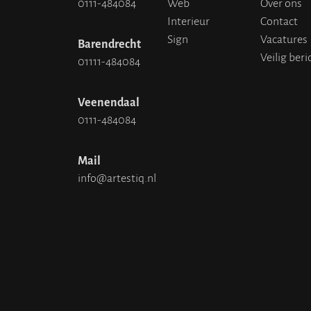
0111-484084
Web
Over ons
Interieur
Contact
Sign
Vacatures
Barendrecht
Veilig beri
01111-484084
Veenendaal
0111-484084
Mail
info@artestiq.nl