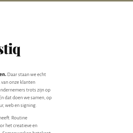
stiq
en.
Daar staan we echt
 van onze klanten
ondernemers trots zijn op
. En dat doen we samen, op
ur, web en signing.
heeft. Routine
or het creatieve en
n. Samenwerken betekent