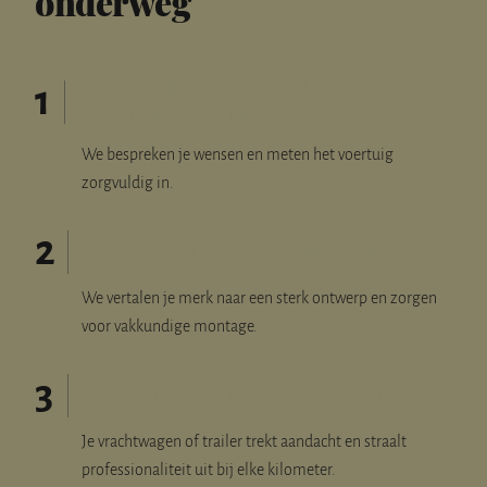
onderweg
1
WE STARTEN MET EEN
KENNISMAKING
We bespreken je wensen en meten het voertuig
zorgvuldig in.
2
ONTWERP EN REALISATIE
We vertalen je merk naar een sterk ontwerp en zorgen
voor vakkundige montage.
3
EEN RIJDEND VISITEKAARTJE
Je vrachtwagen of trailer trekt aandacht en straalt
professionaliteit uit bij elke kilometer.