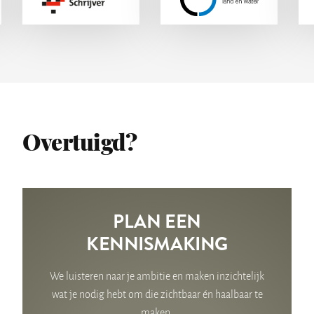
Overtuigd?
PLAN EEN
KENNISMAKING
We luisteren naar je ambitie en maken inzichtelijk
wat je nodig hebt om die zichtbaar én haalbaar te
maken.