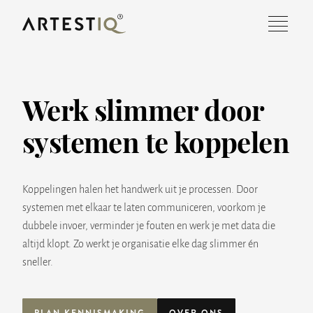
Werk slimmer door
OVER ONS
systemen te koppelen
DIENSTEN
PROJECTEN
Koppelingen halen het handwerk uit je processen. Door
systemen met elkaar te laten communiceren, voorkom je
WERKEN BIJ
dubbele invoer, verminder je fouten en werk je met data die
altijd klopt. Zo werkt je organisatie elke dag slimmer én
CONTACT
sneller.
PLAN KENNISMAKING
OVER ONS