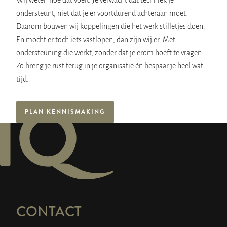
ondersteunt, niet dat je er voortdurend achteraan moet.
Daarom bouwen wij koppelingen die het werk stilletjes doen.
En mocht er toch iets vastlopen, dan zijn wij er. Met
ondersteuning die werkt, zonder dat je erom hoeft te vragen.
Zo breng je rust terug in je organisatie én bespaar je heel wat
tijd.
PLAN KENNISMAKING
CONTACT